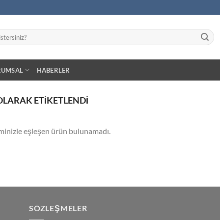
RUMSAL
HABERLER
OLARAK ETIKETLENDI
minizle eşleşen ürün bulunamadı.
SÖZLEŞMELER