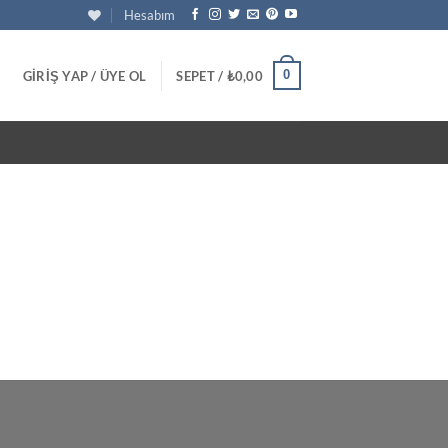
Hesabım
0
GIRIŞ YAP / ÜYE OL
SEPET /
₺
0,00