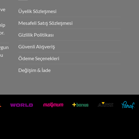
 ve
Üyelik Sözleşmesi
Mesafeli Satış Sözleşmesi
hip
r.
Gizlilik Politikası
Güvenli Alışveriş
ygun
bu
Ödeme Seçenekleri
Değişim & İade