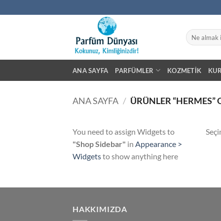
İçeriğe
atla
Ara:
ANA SAYFA
PARFÜMLER
KOZMETIK
KU
ANA SAYFA
/
ÜRÜNLER “HERMES” 
You need to assign Widgets to
Seçi
"Shop Sidebar"
in
Appearance >
Widgets
to show anything here
HAKKIMIZDA