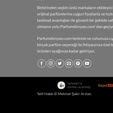
Birbirinden seçkin ünlü markaların etkileyici
orijinal parfümlerine uygun fiyatlarla ve hızlı
teslimat avantajları ile güvenli bir şekilde sa
olmanın yolu Parfumdünyası.com’ dan geçiyo
Parfumdünyası.com teninize ve ruhunuza u
birçok parfüm seçeneği ile ihtiyacınıza özel 
ürünleri ayağınıza kadar getiriyor.
Telif Hakkı ©
Mehmet Şakir Arslan
.