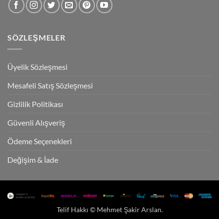
SÖZLEŞMELER
Üyelik Sözleşmesi
Mesafeli Satış Sözleşmesi
Gizlilik Politikası
Güvenli Alışveriş
Ödeme Seçenekleri
Değişim & İade
Telif Hakkı ©
Mehmet Şakir Arslan
.