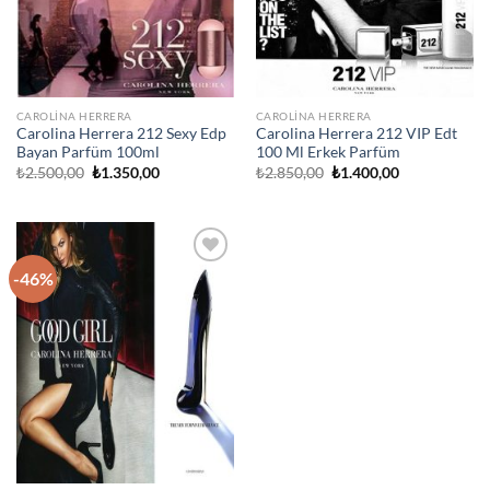
CAROLINA HERRERA
CAROLINA HERRERA
Carolina Herrera 212 Sexy Edp
Carolina Herrera 212 VIP Edt
Bayan Parfüm 100ml
100 Ml Erkek Parfüm
Orijinal
Şu
Orijinal
Şu
₺
2.500,00
₺
1.350,00
₺
2.850,00
₺
1.400,00
fiyat:
andaki
fiyat:
andaki
₺2.500,00.
fiyat:
₺2.850,00.
fiyat:
₺1.350,00.
₺1.400,00.
-46%
İstek
Listeme
Ekle