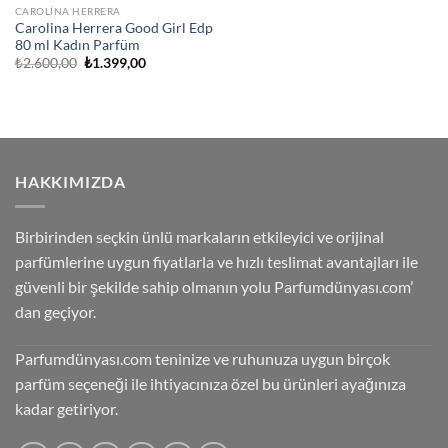
CAROLINA HERRERA
Carolina Herrera Good Girl Edp
80 ml Kadın Parfüm
Orijinal
Şu
₺
2.600,00
₺
1.399,00
fiyat:
andaki
₺2.600,00.
fiyat:
₺1.399,00.
HAKKIMIZDA
Birbirinden seçkin ünlü markaların etkileyici ve orijinal
parfümlerine uygun fiyatlarla ve hızlı teslimat avantajları ile
güvenli bir şekilde sahip olmanın yolu Parfumdünyası.com’
dan geçiyor.
Parfumdünyası.com teninize ve ruhunuza uygun birçok
parfüm seçeneği ile ihtiyacınıza özel bu ürünleri ayağınıza
kadar getiriyor.