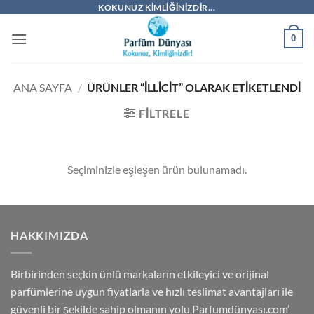
İçeriğe
KOKUNUZ KIMLIĞINIZDIR...
atla
0
ANA SAYFA
/
ÜRÜNLER “İLLICIT” OLARAK ETIKETLENDI
FILTRELE
Seçiminizle eşleşen ürün bulunamadı.
HAKKIMIZDA
Birbirinden seçkin ünlü markaların etkileyici ve orijinal
parfümlerine uygun fiyatlarla ve hızlı teslimat avantajları ile
güvenli bir şekilde sahip olmanın yolu Parfumdünyası.com’