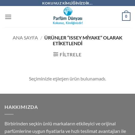
İçeriğe
KOKUNUZ KIMLIĞINIZDIR...
atla
0
ANA SAYFA
/
ÜRÜNLER “ISSEY MIYAKE” OLARAK
ETIKETLENDI
FILTRELE
Seçiminizle eşleşen ürün bulunamadı.
HAKKIMIZDA
Birbirinden seçkin ünlü markaların etkileyici ve orijinal
parfümlerine uygun fiyatlarla ve hızlı teslimat avantajları ile