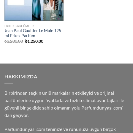
ERKEK PARFÜMLER
Jean Paul Gaultier Le Male 125
ml Erkek Parfüm
Orijinal
Şu
₺
3.200,00
₺
1.250,00
fiyat:
andaki
₺3.200,00.
fiyat:
₺1.250,00.
HAKKIMIZDA
Birbirinden seçkin ünlü markaların etkileyici ve orijinal
parfümlerine uygun fiyatlarla ve hızlı teslimat avantajları ile
güvenli bir şekilde sahip olmanın yolu Parfumdünyası.com’
dan geçiyor.
Parfumdünyası.com teninize ve ruhunuza uygun birçok