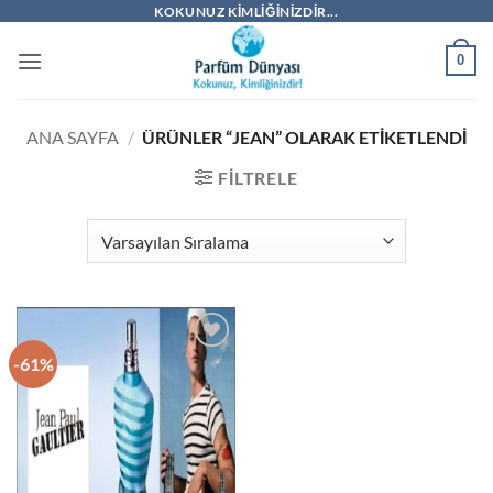
İçeriğe
KOKUNUZ KIMLIĞINIZDIR...
atla
0
ANA SAYFA
/
ÜRÜNLER “JEAN” OLARAK ETIKETLENDI
FILTRELE
-61%
İstek
Listeme
Ekle