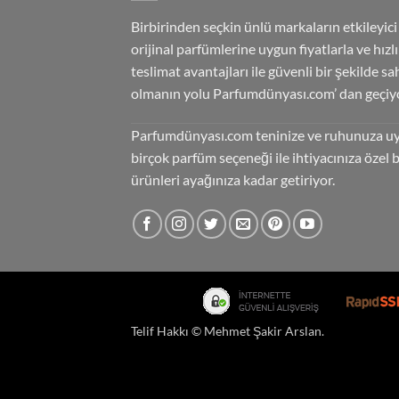
Birbirinden seçkin ünlü markaların etkileyici
orijinal parfümlerine uygun fiyatlarla ve hızlı
teslimat avantajları ile güvenli bir şekilde sa
olmanın yolu Parfumdünyası.com’ dan geçiyo
Parfumdünyası.com teninize ve ruhunuza u
birçok parfüm seçeneği ile ihtiyacınıza özel 
ürünleri ayağınıza kadar getiriyor.
Telif Hakkı ©
Mehmet Şakir Arslan
.