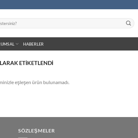
RUMSAL
HABERLER
OLARAK ETIKETLENDI
minizle eşleşen ürün bulunamadı.
SÖZLEŞMELER