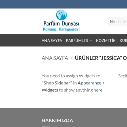
İçeriğe
atla
Ara:
ANA SAYFA
PARFÜMLER
KOZMETIK
KU
ANA SAYFA
/
ÜRÜNLER “JESSICA” 
You need to assign Widgets to
Seçi
"Shop Sidebar"
in
Appearance >
Widgets
to show anything here
HAKKIMIZDA