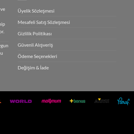
 ve
Üyelik Sözleşmesi
Mesafeli Satış Sözleşmesi
hip
r.
Gizlilik Politikası
Güvenli Alışveriş
ygun
bu
Ödeme Seçenekleri
Değişim & İade