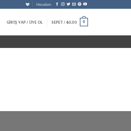
Hesabım
0
GIRIŞ YAP / ÜYE OL
SEPET /
₺
0,00