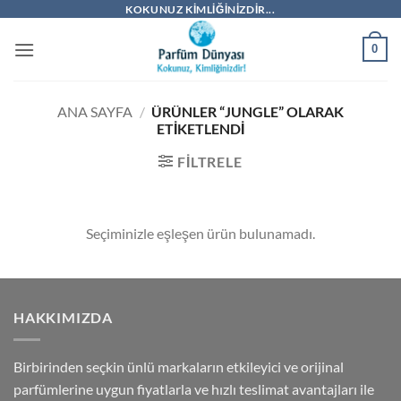
İçeriğe
KOKUNUZ KIMLIĞINIZDIR...
atla
0
ANA SAYFA
/
ÜRÜNLER “JUNGLE” OLARAK
ETIKETLENDI
FILTRELE
Seçiminizle eşleşen ürün bulunamadı.
HAKKIMIZDA
Birbirinden seçkin ünlü markaların etkileyici ve orijinal
parfümlerine uygun fiyatlarla ve hızlı teslimat avantajları ile