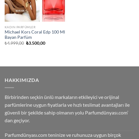
KADIN PARFÜMLER
Michael Kors Coral Edp 100 Ml
Bayan Parfüm
Orijinal
Şu
₺
4.999,00
₺
3.500,00
fiyat:
andaki
₺4.999,00.
fiyat:
₺3.500,00.
HAKKIMIZDA
Birbirinden seçkin ünlü markaların etkileyici ve orijinal
parfümlerine uygun fiyatlarla ve hızlı teslimat avantajları ile
güvenli bir şekilde sahip olmanın yolu Parfumdünyası.com’
dan geçiyor.
Parfumdünyası.com teninize ve ruhunuza uygun birçok