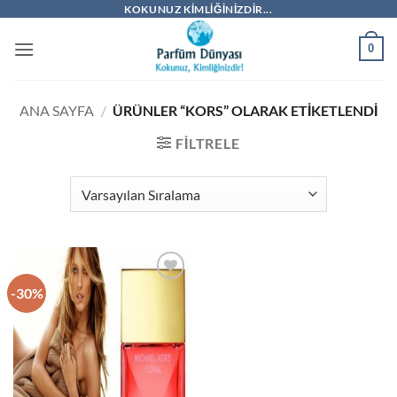
İçeriğe
KOKUNUZ KIMLIĞINIZDIR...
atla
0
ANA SAYFA
/
ÜRÜNLER “KORS” OLARAK ETIKETLENDI
FILTRELE
-30%
İstek
Listeme
Ekle