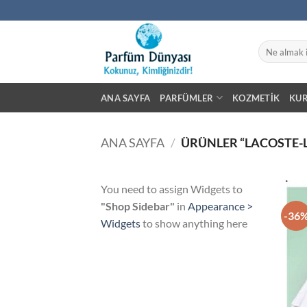
İçeriğe
atla
Ara:
ANA SAYFA
PARFÜMLER
KOZMETIK
KU
ANA SAYFA
/
ÜRÜNLER “LACOSTE-L
You need to assign Widgets to
"Shop Sidebar"
in
Appearance >
-36
Widgets
to show anything here