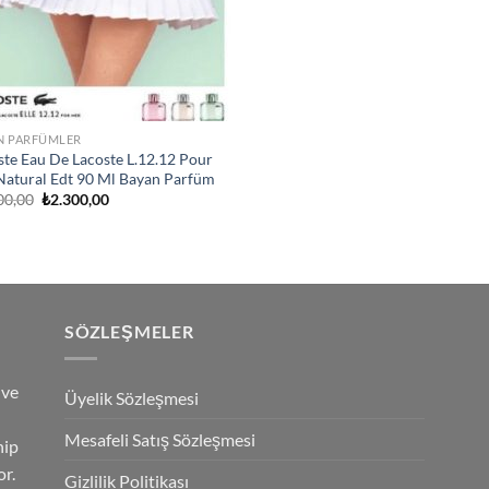
N PARFÜMLER
ste Eau De Lacoste L.12.12 Pour
 Natural Edt 90 Ml Bayan Parfüm
Orijinal
Şu
00,00
₺
2.300,00
fiyat:
andaki
₺3.600,00.
fiyat:
₺2.300,00.
SÖZLEŞMELER
 ve
Üyelik Sözleşmesi
Mesafeli Satış Sözleşmesi
hip
r.
Gizlilik Politikası