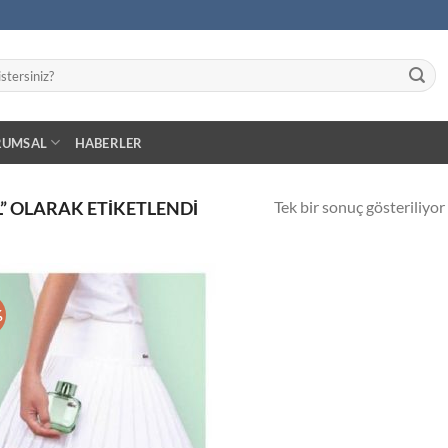
RUMSAL
HABERLER
Tek bir sonuç gösteriliyor
” OLARAK ETIKETLENDI
%
İstek
Listeme
Ekle