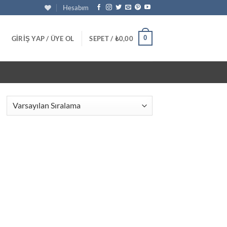
Hesabım
0
GIRIŞ YAP / ÜYE OL
SEPET /
₺
0,00