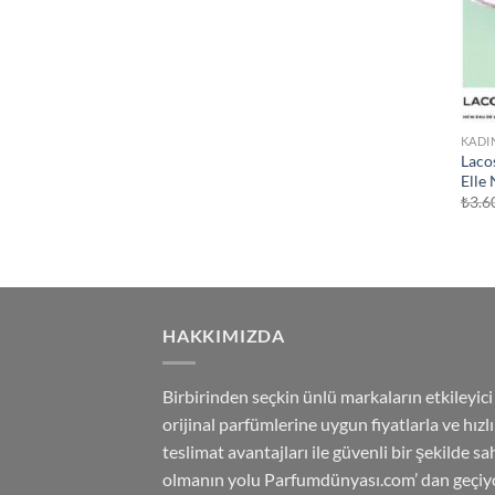
KADI
Laco
Elle
₺
3.6
HAKKIMIZDA
Birbirinden seçkin ünlü markaların etkileyici
orijinal parfümlerine uygun fiyatlarla ve hızlı
teslimat avantajları ile güvenli bir şekilde sa
olmanın yolu Parfumdünyası.com’ dan geçiyo