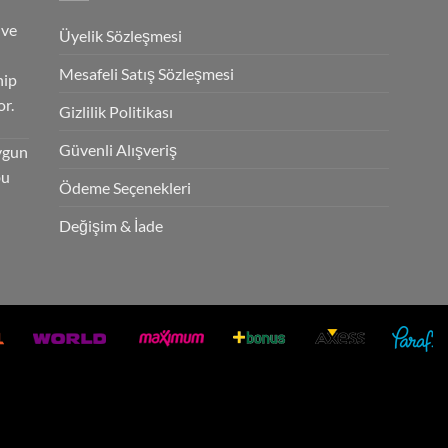
 ve
Üyelik Sözleşmesi
Mesafeli Satış Sözleşmesi
hip
r.
Gizlilik Politikası
Güvenli Alışveriş
ygun
bu
Ödeme Seçenekleri
Değişim & İade