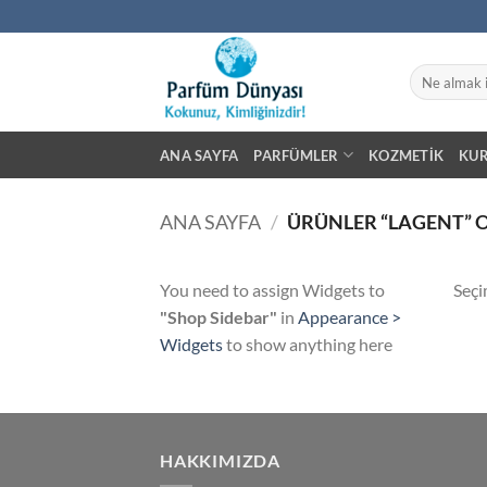
İçeriğe
atla
Ara:
ANA SAYFA
PARFÜMLER
KOZMETIK
KU
ANA SAYFA
/
ÜRÜNLER “LAGENT” 
You need to assign Widgets to
Seçi
"Shop Sidebar"
in
Appearance >
Widgets
to show anything here
HAKKIMIZDA