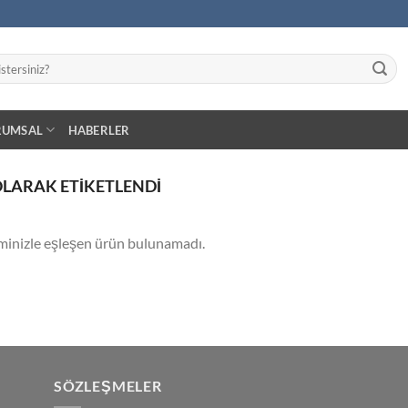
RUMSAL
HABERLER
OLARAK ETIKETLENDI
minizle eşleşen ürün bulunamadı.
SÖZLEŞMELER