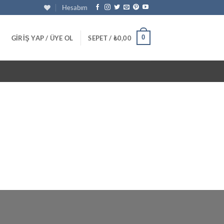
Hesabım
0
GIRIŞ YAP / ÜYE OL
SEPET /
₺
0,00