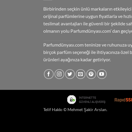
Birbirinden seçkin ünlü markaların etkileyici
orijinal parfümlerine uygun fiyatlarla ve hızlı
teslimat avantajları ile güvenli bir şekilde sa
olmanın yolu Parfumdünyası.com’ dan geçiyo
Parfumdünyası.com teninize ve ruhunuza u
birçok parfüm seçeneği ile ihtiyacınıza özel 
ürünleri ayağınıza kadar getiriyor.
Telif Hakkı ©
Mehmet Şakir Arslan
.