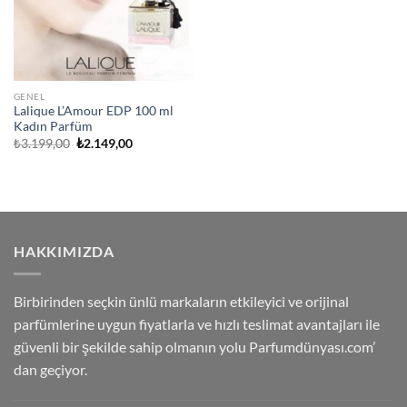
GENEL
Lalique L’Amour EDP 100 ml
Kadın Parfüm
Orijinal
Şu
₺
3.199,00
₺
2.149,00
fiyat:
andaki
₺3.199,00.
fiyat:
₺2.149,00.
HAKKIMIZDA
Birbirinden seçkin ünlü markaların etkileyici ve orijinal
parfümlerine uygun fiyatlarla ve hızlı teslimat avantajları ile
güvenli bir şekilde sahip olmanın yolu Parfumdünyası.com’
dan geçiyor.