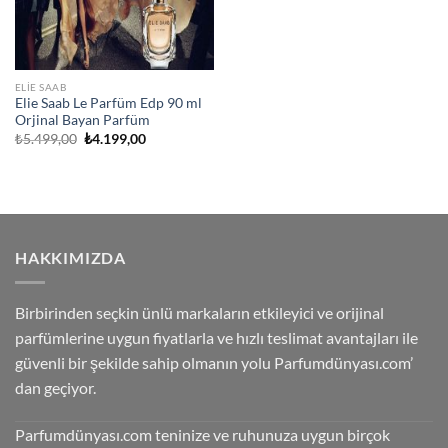
ELIE SAAB
Elie Saab Le Parfüm Edp 90 ml
Orjinal Bayan Parfüm
Orijinal
Şu
₺
5.499,00
₺
4.199,00
fiyat:
andaki
₺5.499,00.
fiyat:
₺4.199,00.
HAKKIMIZDA
Birbirinden seçkin ünlü markaların etkileyici ve orijinal
parfümlerine uygun fiyatlarla ve hızlı teslimat avantajları ile
güvenli bir şekilde sahip olmanın yolu Parfumdünyası.com’
dan geçiyor.
Parfumdünyası.com teninize ve ruhunuza uygun birçok