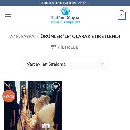
İçeriğe
KOKUNUZ KIMLIĞINIZDIR...
atla
0
ANA SAYFA
/
ÜRÜNLER “LE” OLARAK ETIKETLENDI
FILTRELE
-24%
İstek
Listeme
Ekle