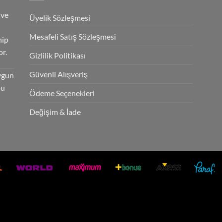
 ve
Üyelik Sözleşmesi
Mesafeli Satış Sözleşmesi
hip
r.
Gizlilik Politikası
Güvenli Alışveriş
ygun
bu
Ödeme Seçenekleri
Değişim & İade