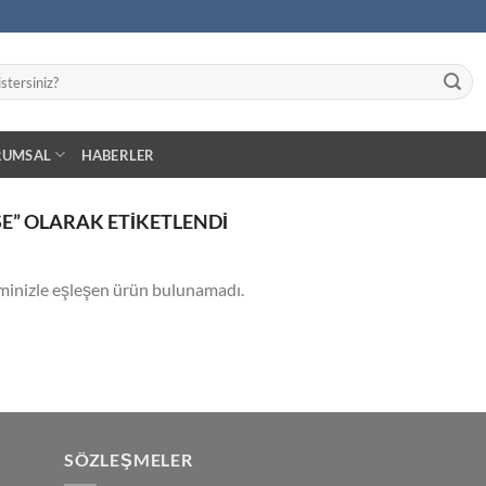
RUMSAL
HABERLER
E” OLARAK ETIKETLENDI
minizle eşleşen ürün bulunamadı.
SÖZLEŞMELER