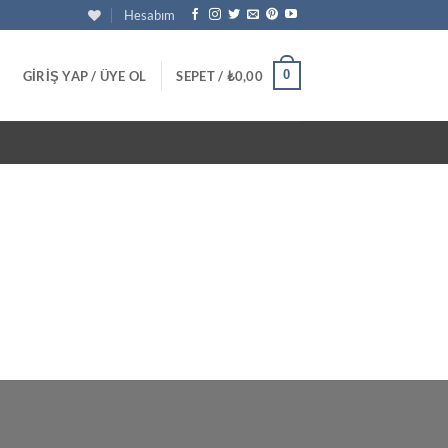
Hesabım
0
GIRIŞ YAP / ÜYE OL
SEPET /
₺
0,00