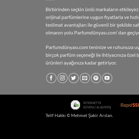
Birbirinden seçkin ünlü markaların etkileyici
orijinal parfümlerine uygun fiyatlarla ve hızlı
teslimat avantajları ile güvenli bir şekilde sa
olmanın yolu Parfumdünyası.com’ dan geçiyo
Parfumdünyası.com teninize ve ruhunuza u
birçok parfüm seçeneği ile ihtiyacınıza özel 
ürünleri ayağınıza kadar getiriyor.
Telif Hakkı ©
Mehmet Şakir Arslan
.