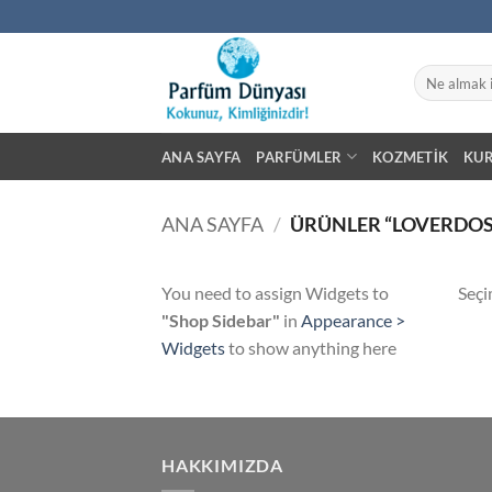
İçeriğe
atla
Ara:
ANA SAYFA
PARFÜMLER
KOZMETIK
KU
ANA SAYFA
/
ÜRÜNLER “LOVERDOS
You need to assign Widgets to
Seçi
"Shop Sidebar"
in
Appearance >
Widgets
to show anything here
HAKKIMIZDA