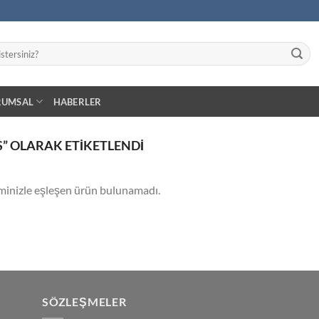
RUMSAL
HABERLER
” OLARAK ETIKETLENDI
minizle eşleşen ürün bulunamadı.
SÖZLEŞMELER