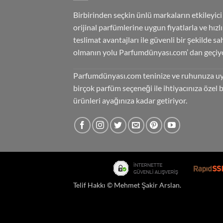
Birbirinden seçkin ünlü markaların etkileyici
orijinal parfümlerine uygun fiyatlarla ve hızlı
teslimat avantajları ile güvenli bir şekilde sa
olmanın yolu Parfumdünyası.com’ dan geçiyo
Parfumdünyası.com teninize ve ruhunuza u
birçok parfüm seçeneği ile ihtiyacınıza özel 
ürünleri ayağınıza kadar getiriyor.
Telif Hakkı ©
Mehmet Şakir Arslan
.