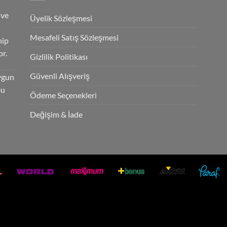
 ve
Üyelik Sözleşmesi
Mesafeli Satış Sözleşmesi
hip
r.
Gizlilik Politikası
Güvenli Alışveriş
ygun
bu
Ödeme Seçenekleri
Değişim & İade