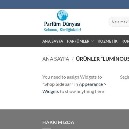
İçeriğe
atla
Ara:
ANA SAYFA
PARFÜMLER
KOZMETIK
KU
ANA SAYFA
/
ÜRÜNLER “LUMINOUS
You need to assign Widgets to
Seçi
"Shop Sidebar"
in
Appearance >
Widgets
to show anything here
HAKKIMIZDA