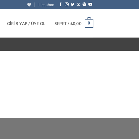
Hesabım
0
GIRIŞ YAP / ÜYE OL
SEPET /
₺
0,00