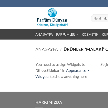
İçeriğe
atla
Ara:
ANA SAYFA
PARFÜMLER
KOZMETIK
KU
ANA SAYFA
/
ÜRÜNLER “MALAKI” 
You need to assign Widgets to
Seçi
"Shop Sidebar"
in
Appearance >
Widgets
to show anything here
HAKKIMIZDA