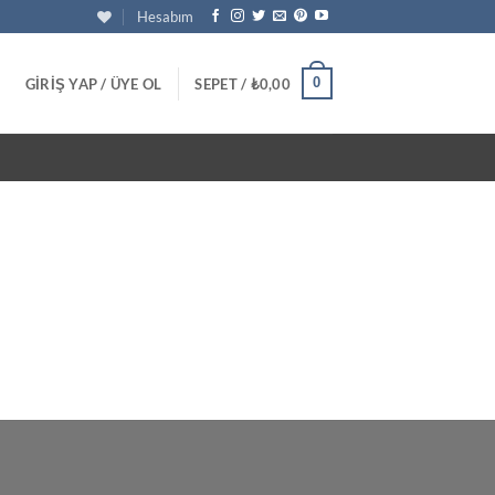
Hesabım
0
GIRIŞ YAP / ÜYE OL
SEPET /
₺
0,00