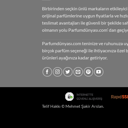
Birbirinden seçkin ünlü markaların etkileyici
orijinal parfümlerine uygun fiyatlarla ve hızlı
teslimat avantajları ile güvenli bir şekilde sa
olmanın yolu Parfumdünyası.com’ dan geçiyo
Parfumdünyası.com teninize ve ruhunuza u
birçok parfüm seçeneği ile ihtiyacınıza özel 
ürünleri ayağınıza kadar getiriyor.
Telif Hakkı ©
Mehmet Şakir Arslan
.