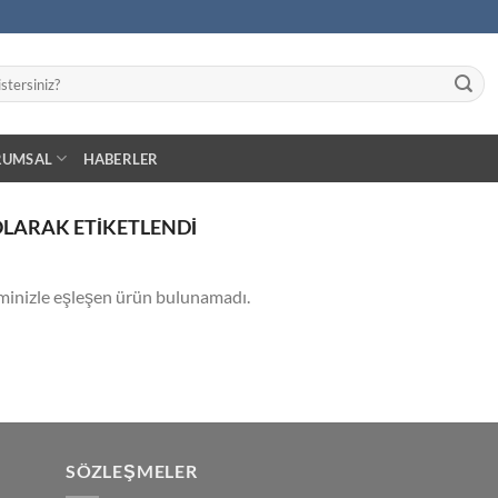
RUMSAL
HABERLER
OLARAK ETIKETLENDI
minizle eşleşen ürün bulunamadı.
SÖZLEŞMELER