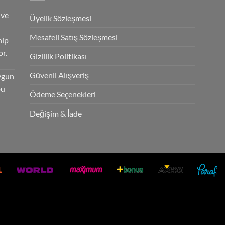
 ve
Üyelik Sözleşmesi
Mesafeli Satış Sözleşmesi
hip
r.
Gizlilik Politikası
Güvenli Alışveriş
ygun
bu
Ödeme Seçenekleri
Değişim & İade