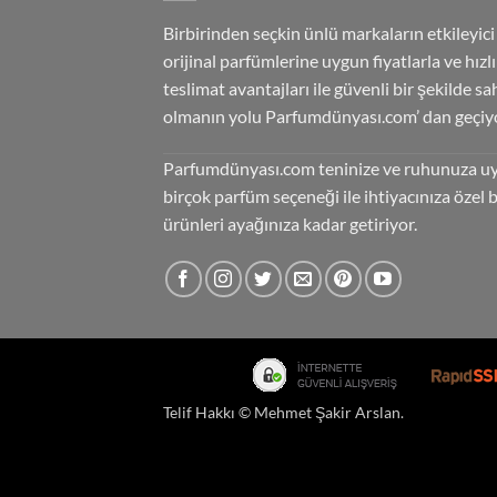
Birbirinden seçkin ünlü markaların etkileyici
orijinal parfümlerine uygun fiyatlarla ve hızlı
teslimat avantajları ile güvenli bir şekilde sa
olmanın yolu Parfumdünyası.com’ dan geçiyo
Parfumdünyası.com teninize ve ruhunuza u
birçok parfüm seçeneği ile ihtiyacınıza özel 
ürünleri ayağınıza kadar getiriyor.
Telif Hakkı ©
Mehmet Şakir Arslan
.