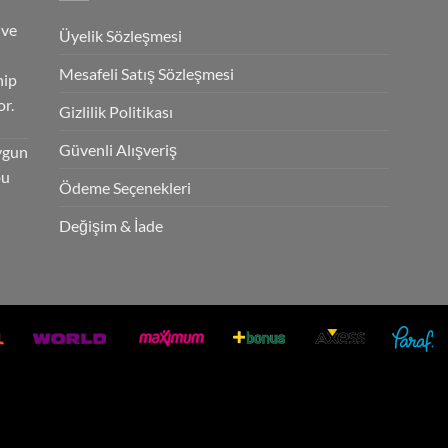
 ve
Üyelik Sözleşmesi
Mesafeli Satış Sözleşmesi
hip
r.
Gizlilik Politikası
Güvenli Alışveriş
ygun
bu
Ödeme Seçenekleri
Değişim & İade