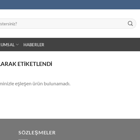
RUMSAL
HABERLER
LARAK ETIKETLENDI
minizle eşleşen ürün bulunamadı.
SÖZLEŞMELER