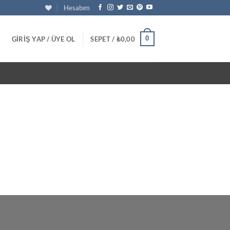
Hesabım
0
GIRIŞ YAP / ÜYE OL
SEPET /
₺
0,00