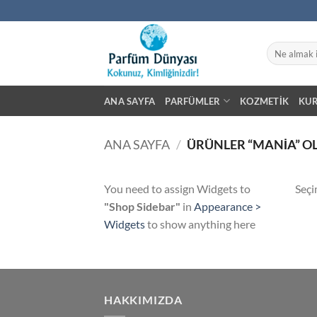
İçeriğe
atla
Ara:
ANA SAYFA
PARFÜMLER
KOZMETIK
KU
ANA SAYFA
/
ÜRÜNLER “MANIA” O
You need to assign Widgets to
Seçi
"Shop Sidebar"
in
Appearance >
Widgets
to show anything here
HAKKIMIZDA