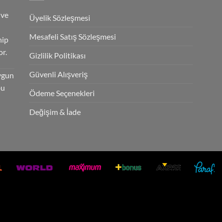
 ve
Üyelik Sözleşmesi
Mesafeli Satış Sözleşmesi
hip
r.
Gizlilik Politikası
Güvenli Alışveriş
ygun
bu
Ödeme Seçenekleri
Değişim & İade