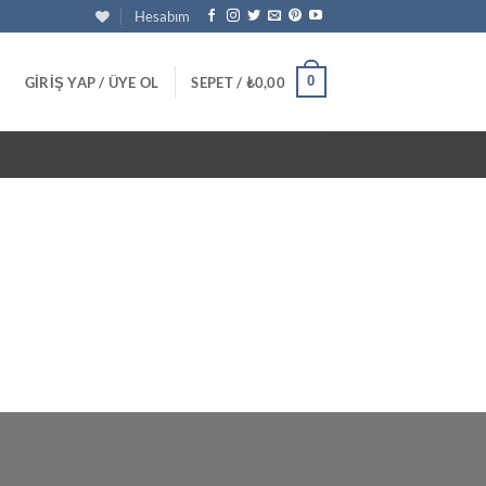
Hesabım
0
GIRIŞ YAP / ÜYE OL
SEPET /
₺
0,00