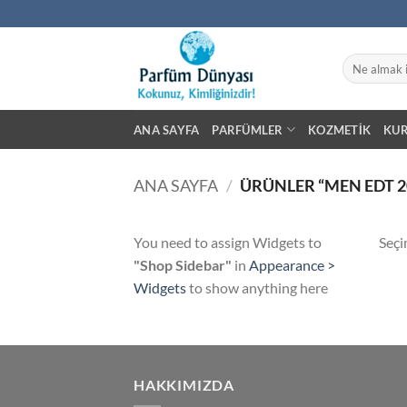
İçeriğe
atla
Ara:
ANA SAYFA
PARFÜMLER
KOZMETIK
KU
ANA SAYFA
/
ÜRÜNLER “MEN EDT 2
You need to assign Widgets to
Seçi
"Shop Sidebar"
in
Appearance >
Widgets
to show anything here
HAKKIMIZDA