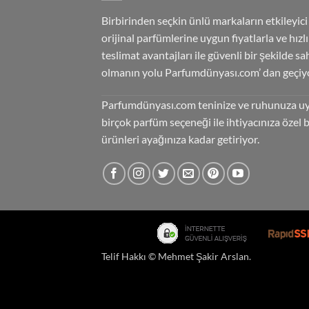
Birbirinden seçkin ünlü markaların etkileyici
orijinal parfümlerine uygun fiyatlarla ve hızlı
teslimat avantajları ile güvenli bir şekilde sa
olmanın yolu Parfumdünyası.com’ dan geçiyo
Parfumdünyası.com teninize ve ruhunuza u
birçok parfüm seçeneği ile ihtiyacınıza özel 
ürünleri ayağınıza kadar getiriyor.
Telif Hakkı ©
Mehmet Şakir Arslan
.