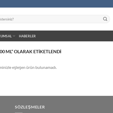
RUMSAL
HABERLER
00 ML” OLARAK ETIKETLENDI
minizle eşleşen ürün bulunamadı.
SÖZLEŞMELER