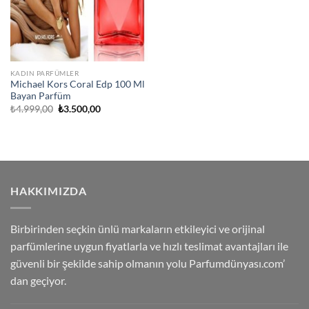
KADIN PARFÜMLER
Michael Kors Coral Edp 100 Ml
Bayan Parfüm
Orijinal
Şu
₺
4.999,00
₺
3.500,00
fiyat:
andaki
₺4.999,00.
fiyat:
₺3.500,00.
HAKKIMIZDA
Birbirinden seçkin ünlü markaların etkileyici ve orijinal
parfümlerine uygun fiyatlarla ve hızlı teslimat avantajları ile
güvenli bir şekilde sahip olmanın yolu Parfumdünyası.com’
dan geçiyor.