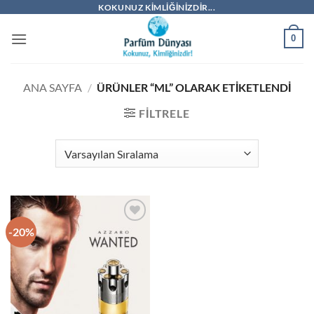
İçeriğe
KOKUNUZ KIMLIĞINIZDIR...
atla
0
ANA SAYFA
/
ÜRÜNLER “ML” OLARAK ETIKETLENDI
FILTRELE
-20%
İstek
Listeme
Ekle