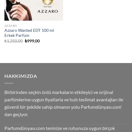
AZZARO
Azzaro Wanted EDT 100 ml
Erkek Parfüm
Orijinal
Şu
₺
1.250,00
₺
999,00
fiyat:
andaki
₺1.250,00.
fiyat:
₺999,00.
HAKKIMIZDA
Birbirinden seçkin ünlü markaların etkileyici ve orijinal
parfümlerine uygun fiyatlarla ve hızlı teslimat avantajları ile
güvenli bir şekilde sahip olmanın yolu Parfumdünyası.com’
dan geçiyor.
Parfumdünyası.com teninize ve ruhunuza uygun birçok