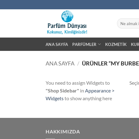
İçeriğe
atla
Ara:
ANA SAYFA
PARFÜMLER
KOZMETIK
KU
ANA SAYFA
/
ÜRÜNLER “MY BURBE
You need to assign Widgets to
Seçi
"Shop Sidebar"
in
Appearance >
Widgets
to show anything here
HAKKIMIZDA