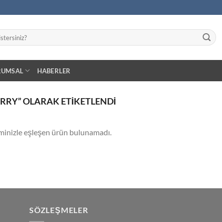
RUMSAL
HABERLER
RRY” OLARAK ETIKETLENDI
minizle eşleşen ürün bulunamadı.
SÖZLEŞMELER