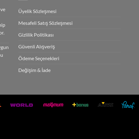
 ve
Üyelik Sözleşmesi
Mesafeli Satış Sözleşmesi
hip
r.
Gizlilik Politikası
Güvenli Alışveriş
ygun
bu
Ödeme Seçenekleri
Değişim & İade