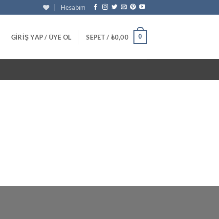
Hesabım
0
GIRIŞ YAP / ÜYE OL
SEPET /
₺
0,00