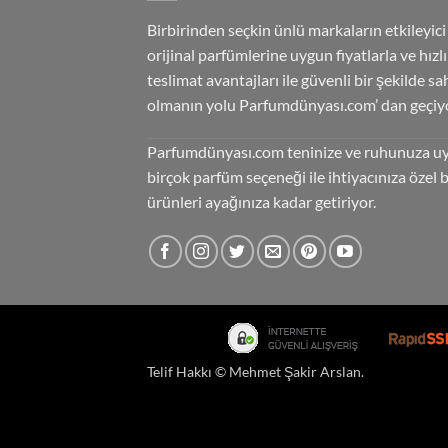
Birbirinden seçkin ünlü markaların etkileyici
orijinal parfümlerine uygun fiyatlarla ve hızlı
teslimat avantajları ile güvenli bir şekilde sa
olmanın yolu Parfumdünyası.com’ dan geçiyo
Parfumdünyası.com teninize ve ruhunuza u
birçok parfüm seçeneği ile ihtiyacınıza özel 
ürünleri ayağınıza kadar getiriyor.
Telif Hakkı ©
Mehmet Şakir Arslan
.