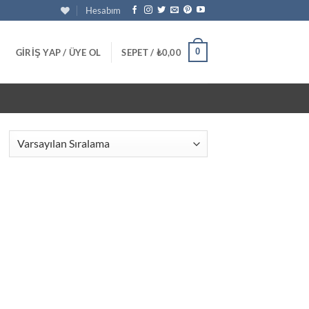
Hesabım
0
GIRIŞ YAP / ÜYE OL
SEPET /
₺
0,00