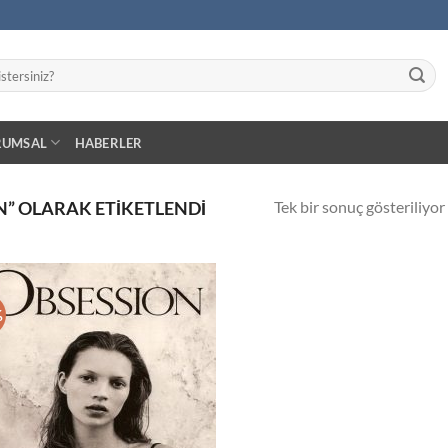
RUMSAL
HABERLER
Tek bir sonuç gösteriliyor
” OLARAK ETIKETLENDI
%
İstek
Listeme
Ekle