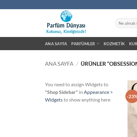
İçeriğe
atla
Ara:
ANA SAYFA
PARFÜMLER
KOZMETIK
KU
ANA SAYFA
/
ÜRÜNLER “OBSESSION
You need to assign Widgets to
"Shop Sidebar"
in
Appearance >
-23
Widgets
to show anything here