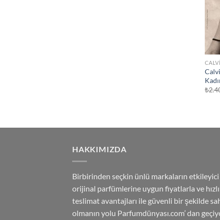
CALV
Calv
Kadı
₺
2.4
HAKKIMIZDA
Birbirinden seçkin ünlü markaların etkileyici
orijinal parfümlerine uygun fiyatlarla ve hızlı
teslimat avantajları ile güvenli bir şekilde sa
olmanın yolu Parfumdünyası.com’ dan geçiyo