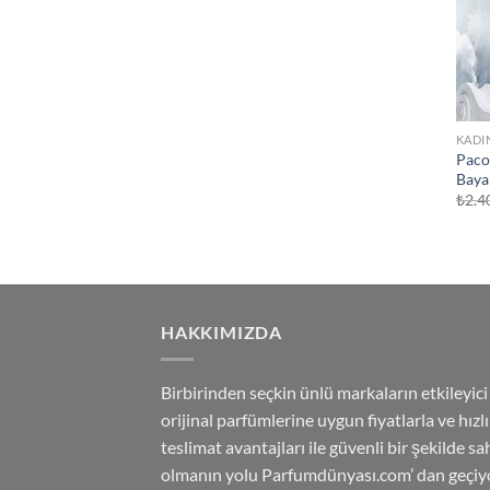
KADI
Paco
Baya
₺
2.4
HAKKIMIZDA
Birbirinden seçkin ünlü markaların etkileyici
orijinal parfümlerine uygun fiyatlarla ve hızlı
teslimat avantajları ile güvenli bir şekilde sa
olmanın yolu Parfumdünyası.com’ dan geçiyo