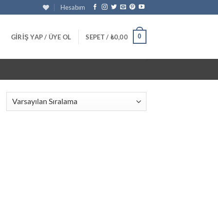
Hesabım
0
GIRIŞ YAP / ÜYE OL
SEPET /
₺
0,00