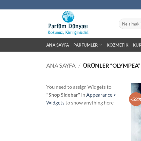
İçeriğe
atla
Ara:
ANA SAYFA
PARFÜMLER
KOZMETIK
KU
ANA SAYFA
/
ÜRÜNLER “OLYMPEA”
You need to assign Widgets to
"Shop Sidebar"
in
Appearance >
-52
Widgets
to show anything here