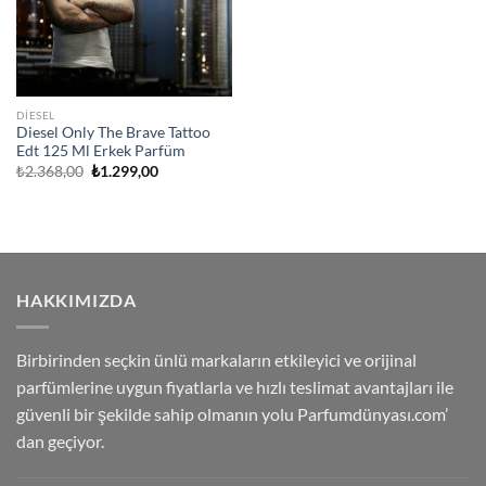
DIESEL
Diesel Only The Brave Tattoo
Edt 125 Ml Erkek Parfüm
Orijinal
Şu
₺
2.368,00
₺
1.299,00
fiyat:
andaki
₺2.368,00.
fiyat:
₺1.299,00.
HAKKIMIZDA
Birbirinden seçkin ünlü markaların etkileyici ve orijinal
parfümlerine uygun fiyatlarla ve hızlı teslimat avantajları ile
güvenli bir şekilde sahip olmanın yolu Parfumdünyası.com’
dan geçiyor.