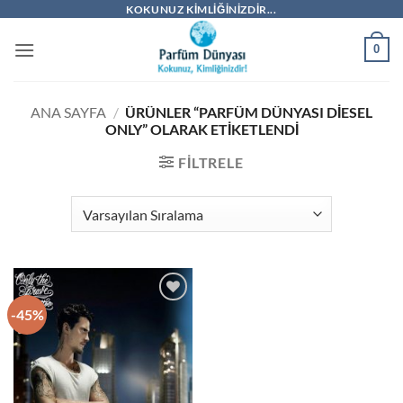
İçeriğe
KOKUNUZ KIMLIĞINIZDIR...
atla
0
ANA SAYFA
/
ÜRÜNLER “PARFÜM DÜNYASI DIESEL
ONLY” OLARAK ETIKETLENDI
FILTRELE
-45%
İstek
Listeme
Ekle