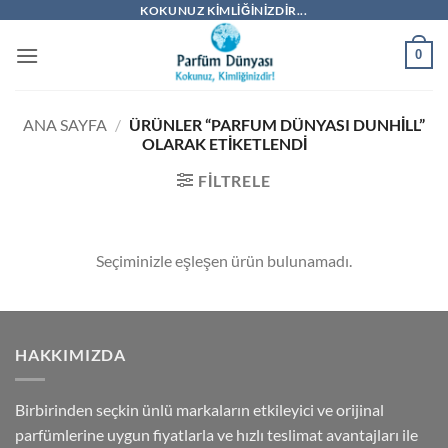
İçeriğe
KOKUNUZ KIMLIĞINIZDIR...
atla
0
ANA SAYFA
/
ÜRÜNLER “PARFUM DÜNYASI DUNHILL”
OLARAK ETIKETLENDI
FILTRELE
Seçiminizle eşleşen ürün bulunamadı.
HAKKIMIZDA
Birbirinden seçkin ünlü markaların etkileyici ve orijinal
parfümlerine uygun fiyatlarla ve hızlı teslimat avantajları ile