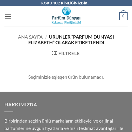
İçeriğe
KOKUNUZ KIMLIĞINIZDIR...
atla
0
ANA SAYFA
/
ÜRÜNLER “PARFUM DUNYASI
ELIZABETH” OLARAK ETIKETLENDI
FILTRELE
Seçiminizle eşleşen ürün bulunamadı.
HAKKIMIZDA
Birbirinden seçkin ünlü markaların etkileyici ve orijinal
parfümlerine uygun fiyatlarla ve hızlı teslimat avantajları ile