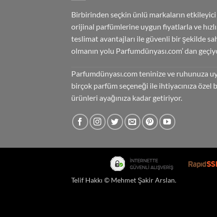
Birbirinden seçkin ünlü markaların etkileyici
orijinal parfümlerine uygun fiyatlarla ve hızlı
teslimat avantajları ile güvenli bir şekilde sa
olmanın yolu Parfumdünyası.com’ dan geçiyo
Parfumdünyası.com teninize ve ruhunuza u
birçok parfüm seçeneği ile ihtiyacınıza özel 
ürünleri ayağınıza kadar getiriyor.
Telif Hakkı ©
Mehmet Şakir Arslan
.