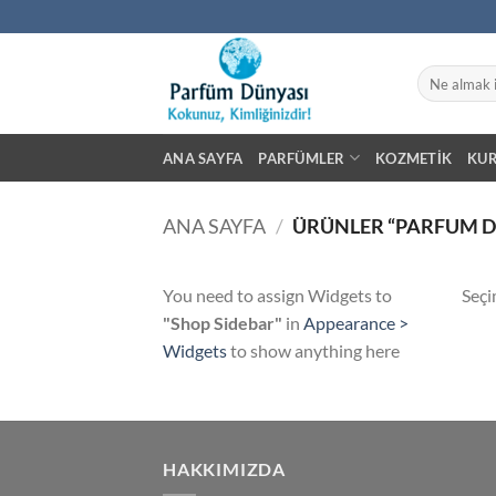
İçeriğe
atla
Ara:
ANA SAYFA
PARFÜMLER
KOZMETIK
KU
ANA SAYFA
/
ÜRÜNLER “PARFUM D
You need to assign Widgets to
Seçi
"Shop Sidebar"
in
Appearance >
Widgets
to show anything here
HAKKIMIZDA