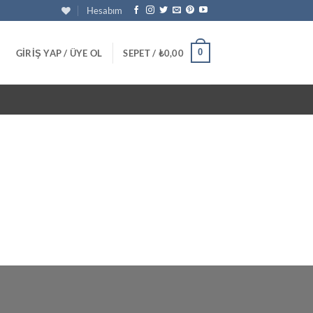
Hesabım
0
GIRIŞ YAP / ÜYE OL
SEPET /
₺
0,00