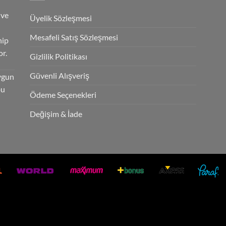
 ve
Üyelik Sözleşmesi
Mesafeli Satış Sözleşmesi
hip
r.
Gizlilik Politikası
Güvenli Alışveriş
ygun
bu
Ödeme Seçenekleri
Değişim & İade