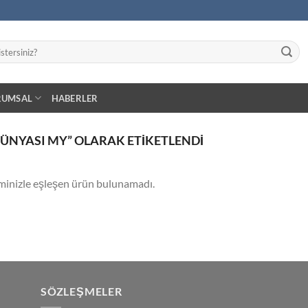
RUMSAL
HABERLER
ÜNYASI MY” OLARAK ETIKETLENDI
minizle eşleşen ürün bulunamadı.
SÖZLEŞMELER