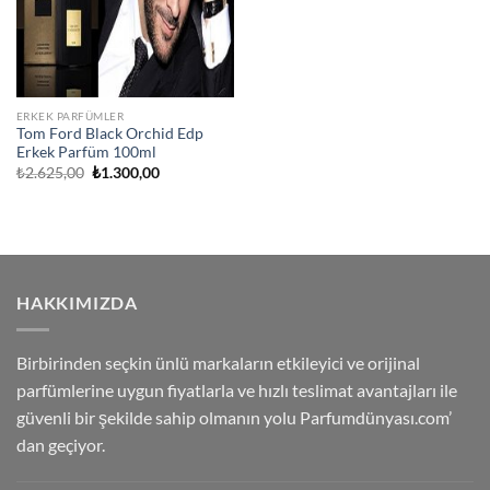
ERKEK PARFÜMLER
Tom Ford Black Orchid Edp
Erkek Parfüm 100ml
Orijinal
Şu
₺
2.625,00
₺
1.300,00
fiyat:
andaki
₺2.625,00.
fiyat:
₺1.300,00.
HAKKIMIZDA
Birbirinden seçkin ünlü markaların etkileyici ve orijinal
parfümlerine uygun fiyatlarla ve hızlı teslimat avantajları ile
güvenli bir şekilde sahip olmanın yolu Parfumdünyası.com’
dan geçiyor.