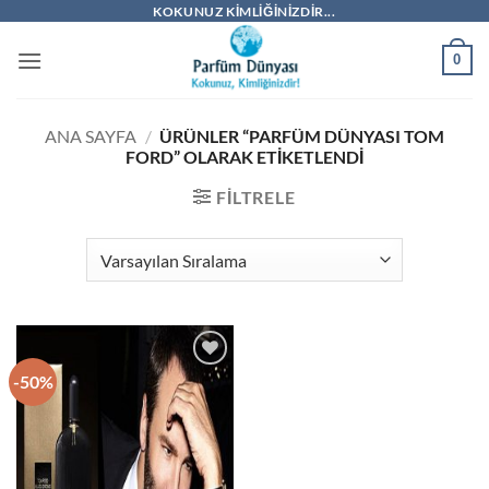
İçeriğe
KOKUNUZ KIMLIĞINIZDIR...
atla
0
ANA SAYFA
/
ÜRÜNLER “PARFÜM DÜNYASI TOM
FORD” OLARAK ETIKETLENDI
FILTRELE
-50%
İstek
Listeme
Ekle