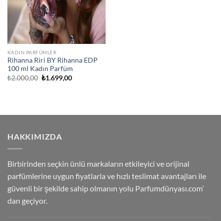
KADIN PARFÜMLER
Rihanna Riri BY Rihanna EDP
100 ml Kadın Parfüm
Orijinal
Şu
₺
2.000,00
₺
1.699,00
fiyat:
andaki
₺2.000,00.
fiyat:
₺1.699,00.
HAKKIMIZDA
Birbirinden seçkin ünlü markaların etkileyici ve orijinal
parfümlerine uygun fiyatlarla ve hızlı teslimat avantajları ile
güvenli bir şekilde sahip olmanın yolu Parfumdünyası.com’
dan geçiyor.