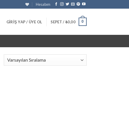
Hesabım
0
GIRIŞ YAP / ÜYE OL
SEPET /
₺
0,00