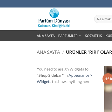
İçeriğe
atla
Ara:
ANA SAYFA
PARFÜMLER
KOZMETIK
KU
ANA SAYFA
/
ÜRÜNLER “RIRI” OLA
You need to assign Widgets to
"Shop Sidebar"
in
Appearance >
-15
Widgets
to show anything here