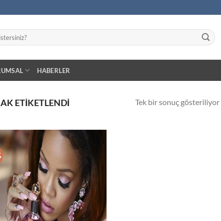
RUMSAL
HABERLER
Tek bir sonuç gösteriliyor
RAK ETIKETLENDI
%
İstek
Listeme
Ekle