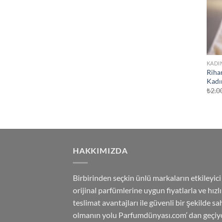
KADI
Riha
Kadı
₺
2.0
HAKKIMIZDA
Birbirinden seçkin ünlü markaların etkileyici
orijinal parfümlerine uygun fiyatlarla ve hızlı
teslimat avantajları ile güvenli bir şekilde sa
olmanın yolu Parfumdünyası.com’ dan geçiyo