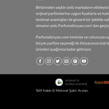
Birbirinden seçkin ünlü markaların etkileyici
orijinal parfümlerine uygun fiyatlarla ve hızlı
teslimat avantajları ile güvenli bir şekilde sa
olmanın yolu Parfumdünyası.com’ dan geçiyo
Parfumdünyası.com teninize ve ruhunuza u
birçok parfüm seçeneği ile ihtiyacınıza özel 
ürünleri ayağınıza kadar getiriyor.
Telif Hakkı ©
Mehmet Şakir Arslan
.