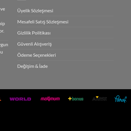
 ve
Üyelik Sözleşmesi
Mesafeli Satış Sözleşmesi
hip
r.
Gizlilik Politikası
Güvenli Alışveriş
ygun
bu
Ödeme Seçenekleri
Değişim & İade