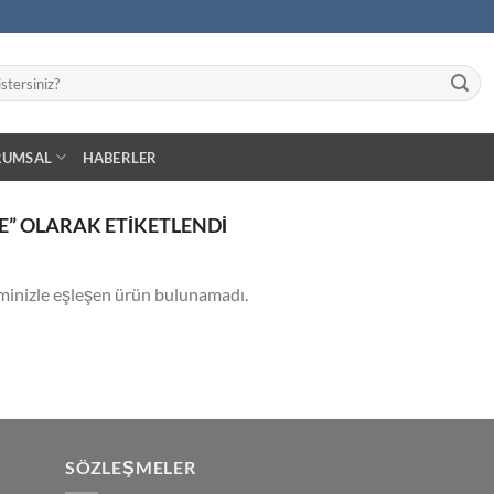
RUMSAL
HABERLER
” OLARAK ETIKETLENDI
minizle eşleşen ürün bulunamadı.
SÖZLEŞMELER