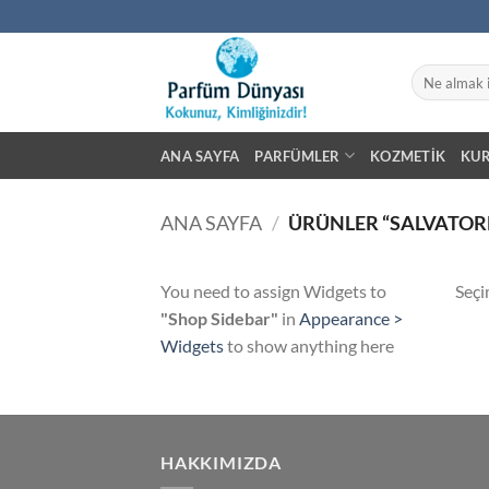
İçeriğe
atla
Ara:
ANA SAYFA
PARFÜMLER
KOZMETIK
KU
ANA SAYFA
/
ÜRÜNLER “SALVATORE
You need to assign Widgets to
Seçi
"Shop Sidebar"
in
Appearance >
Widgets
to show anything here
HAKKIMIZDA