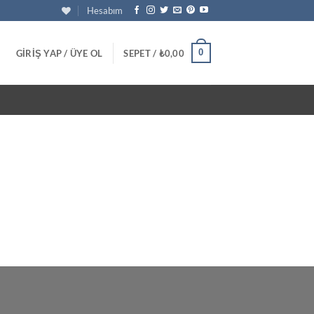
Hesabım
0
GIRIŞ YAP / ÜYE OL
SEPET /
₺
0,00