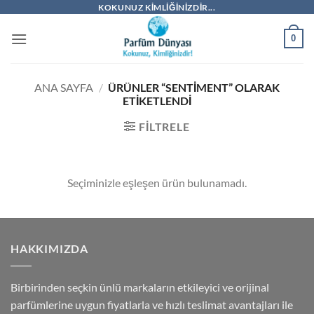
İçeriğe
KOKUNUZ KIMLIĞINIZDIR...
atla
0
ANA SAYFA
/
ÜRÜNLER “SENTIMENT” OLARAK
ETIKETLENDI
FILTRELE
Seçiminizle eşleşen ürün bulunamadı.
HAKKIMIZDA
Birbirinden seçkin ünlü markaların etkileyici ve orijinal
parfümlerine uygun fiyatlarla ve hızlı teslimat avantajları ile