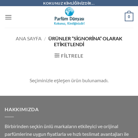
İçeriğe
KOKUNUZ KIMLIĞINIZDIR...
atla
0
ANA SAYFA
/
ÜRÜNLER “SIGNORINA” OLARAK
ETIKETLENDI
FILTRELE
Seçiminizle eşleşen ürün bulunamadı.
HAKKIMIZDA
Birbirinden seçkin ünlü markaların etkileyici ve orijinal
parfümlerine uygun fiyatlarla ve hızlı teslimat avantajları ile