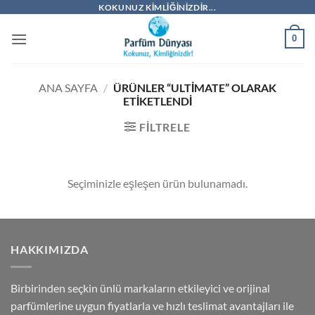
İçeriğe
KOKUNUZ KIMLIĞINIZDIR...
atla
0
ANA SAYFA
/
ÜRÜNLER “ULTIMATE” OLARAK
ETIKETLENDI
FILTRELE
Seçiminizle eşleşen ürün bulunamadı.
HAKKIMIZDA
Birbirinden seçkin ünlü markaların etkileyici ve orijinal
parfümlerine uygun fiyatlarla ve hızlı teslimat avantajları ile