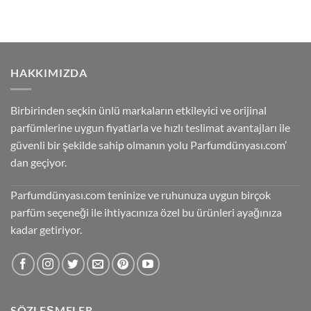
₺2.850,00.
fiyat:
₺1.400,00.
HAKKIMIZDA
Birbirinden seçkin ünlü markaların etkileyici ve orijinal
parfümlerine uygun fiyatlarla ve hızlı teslimat avantajları ile
güvenli bir şekilde sahip olmanın yolu Parfumdünyası.com’
dan geçiyor.
Parfumdünyası.com teninize ve ruhunuza uygun birçok
parfüm seçeneği ile ihtiyacınıza özel bu ürünleri ayağınıza
kadar getiriyor.
SÖZLEŞMELER