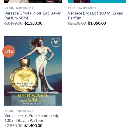
KADIN PARFÜMLER
ERKEK PARFÜMLER
Versace Crystal Noir Edp Bayan
Versace Eros Edt 100 Ml Erkek
Parfüm 90ml
Parfüm
Orijinal
Şu
Orijinal
Şu
₺
3.499,00
₺
1.350,00
₺
2.100,00
₺
1.050,00
fiyat:
andaki
fiyat:
andaki
₺3.499,00.
fiyat:
₺2.100,00.
fiyat:
₺1.350,00.
₺1.050,00.
-51%
İstek
Listeme
Ekle
KADIN PARFÜMLER
Versace Eros Pour Femme Edp
100 ml Bayan Parfüm
Orijinal
Şu
₺
2.850,00
₺
1.400,00
fiyat:
andaki