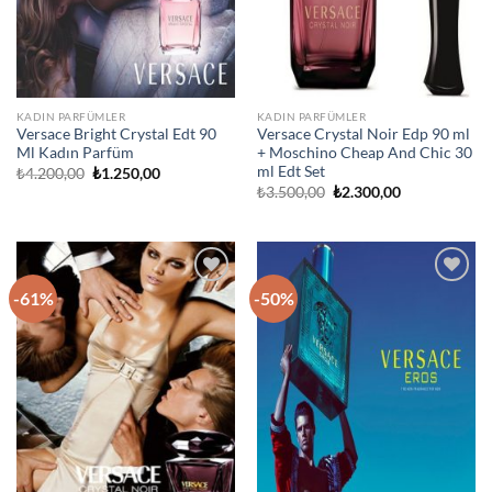
KADIN PARFÜMLER
KADIN PARFÜMLER
Versace Bright Crystal Edt 90
Versace Crystal Noir Edp 90 ml
Ml Kadın Parfüm
+ Moschino Cheap And Chic 30
ml Edt Set
Orijinal
Şu
₺
4.200,00
₺
1.250,00
fiyat:
andaki
Orijinal
Şu
₺
3.500,00
₺
2.300,00
₺4.200,00.
fiyat:
fiyat:
andaki
₺1.250,00.
₺3.500,00.
fiyat:
₺2.300,00.
-61%
-50%
İstek
İstek
Listeme
Listeme
Ekle
Ekle