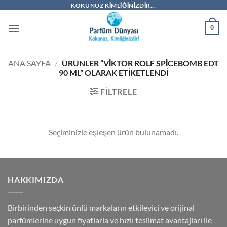
İçeriğe
KOKUNUZ KIMLIĞINIZDIR...
atla
0
ANA SAYFA
/
ÜRÜNLER “VIKTOR ROLF SPICEBOMB EDT
90 ML” OLARAK ETIKETLENDI
FILTRELE
Seçiminizle eşleşen ürün bulunamadı.
HAKKIMIZDA
Birbirinden seçkin ünlü markaların etkileyici ve orijinal
parfümlerine uygun fiyatlarla ve hızlı teslimat avantajları ile