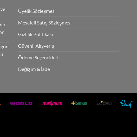
 ve
Üyelik Sözleşmesi
Mesafeli Satış Sözleşmesi
hip
r.
Gizlilik Politikası
Güvenli Alışveriş
ygun
bu
Ödeme Seçenekleri
Değişim & İade