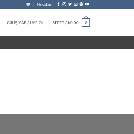
Hesabım
0
GIRIŞ YAP / ÜYE OL
SEPET /
₺
0,00