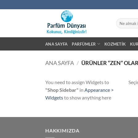
İçeriğe
atla
Ara:
ANA SAYFA
PARFÜMLER
KOZMETIK
KU
ANA SAYFA
/
ÜRÜNLER “ZEN” OLAR
You need to assign Widgets to
Seçi
"Shop Sidebar"
in
Appearance >
Widgets
to show anything here
HAKKIMIZDA