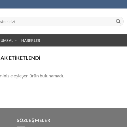
RUMSAL
HABERLER
AK ETIKETLENDI
minizle eşleşen ürün bulunamadı.
SÖZLEŞMELER