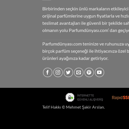
Birbirinden seçkin ünlü markaların etkileyici
orijinal parfümlerine uygun fiyatlarla ve hızlı
teslimat avantajları ile güvenli bir şekilde sa
olmanın yolu Parfumdünyası.com’ dan geçiyo
Parfumdünyası.com teninize ve ruhunuza u
birçok parfüm seçeneği ile ihtiyacınıza özel 
ürünleri ayağınıza kadar getiriyor.
Telif Hakkı ©
Mehmet Şakir Arslan
.