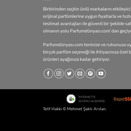
Birbirinden seçkin ünlü markaların etkileyici
orijinal parfümlerine uygun fiyatlarla ve hızlı
teslimat avantajları ile güvenli bir şekilde sa
olmanın yolu Parfumdünyası.com’ dan geçiyo
Parfumdünyası.com teninize ve ruhunuza u
birçok parfüm seçeneği ile ihtiyacınıza özel 
ürünleri ayağınıza kadar getiriyor.
Telif Hakkı ©
Mehmet Şakir Arslan
.