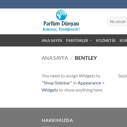
İçeriğe
atla
Ara:
ANA SAYFA
PARFÜMLER
KOZMETIK
KU
ANA SAYFA
/
BENTLEY
You need to assign Widgets to
Seçi
"Shop Sidebar"
in
Appearance >
Widgets
to show anything here
HAKKIMIZDA