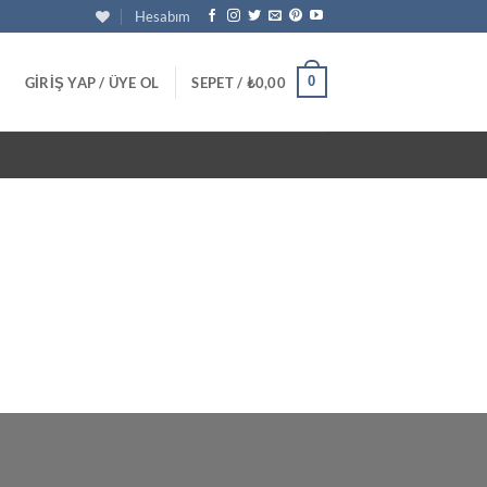
Hesabım
0
GIRIŞ YAP / ÜYE OL
SEPET /
₺
0,00