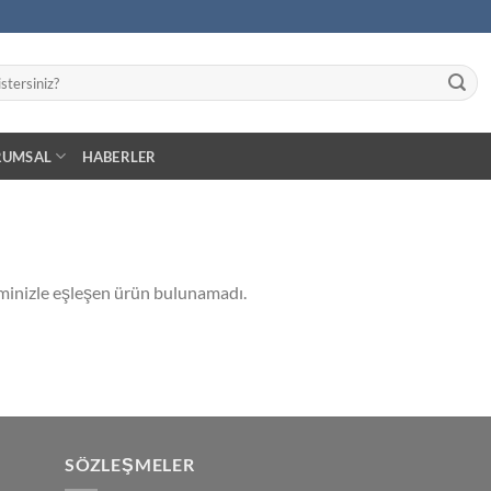
RUMSAL
HABERLER
minizle eşleşen ürün bulunamadı.
SÖZLEŞMELER