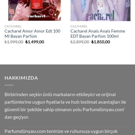
CACHAREL
CACHAREL
Cacharel Amor Amor Edt 100
Cacharel Anais Anais Femme
Ml Bayan Parfüm
EDT Bayan Parfüm 100ml
Orijinal
Şu
Orijinal
Şu
₺
1.999,00
₺
1.499,00
₺
2.899,00
₺
1.850,00
fiyat:
andaki
fiyat:
andaki
₺1.999,00.
fiyat:
₺2.899,00.
fiyat:
₺1.499,00.
₺1.850,00.
HAKKIMIZDA
Birbirinden seçkin ünlü markaların etkileyici ve orijinal
parfümlerine uygun fiyatlarla ve hızlı teslimat avantajları ile
güvenli bir şekilde sahip olmanın yolu Parfumdünyası.com’
dan geçiyor.
Parfumdünyası.com teninize ve ruhunuza uygun birçok