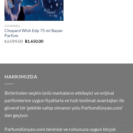
CHOPARD
Chopard Wish Edp 75 ml Bayan
Parfüm
Orijinal
Şu
₺
2.099,00
₺
1.650,00
fiyat:
andaki
₺2.099,00.
fiyat:
₺1.650,00.
HAKKIMIZDA
Birbirinden seçkin ünlü markaların etkileyici ve orijinal
parfümlerine uygun fiyatlarla ve hızlı teslimat avantajları ile
güvenli bir şekilde sahip olmanın yolu Parfumdünyası.com’
dan geçiyor.
Parfumdünyası.com teninize ve ruhunuza uygun birçok