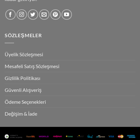
SÖZLEŞMELER
Üyelik Sözleşmesi
Mesafeli Satış Sözleşmesi
Gizlilik Politikası
Güvenli Alışveriş
Ödeme Seçenekleri
Değişim & İade