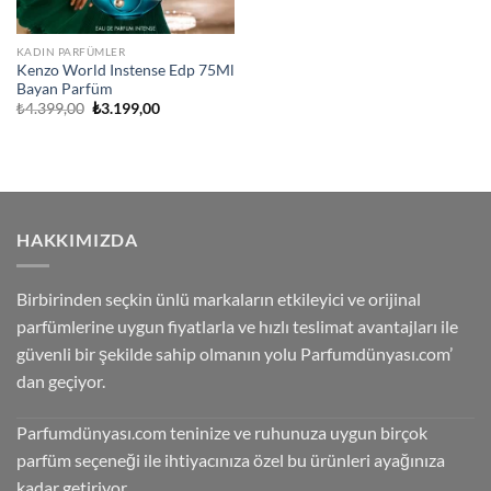
KADIN PARFÜMLER
Kenzo World Instense Edp 75Ml
Bayan Parfüm
Orijinal
Şu
₺
4.399,00
₺
3.199,00
fiyat:
andaki
₺4.399,00.
fiyat:
₺3.199,00.
HAKKIMIZDA
Birbirinden seçkin ünlü markaların etkileyici ve orijinal
parfümlerine uygun fiyatlarla ve hızlı teslimat avantajları ile
güvenli bir şekilde sahip olmanın yolu Parfumdünyası.com’
dan geçiyor.
Parfumdünyası.com teninize ve ruhunuza uygun birçok
parfüm seçeneği ile ihtiyacınıza özel bu ürünleri ayağınıza
kadar getiriyor.