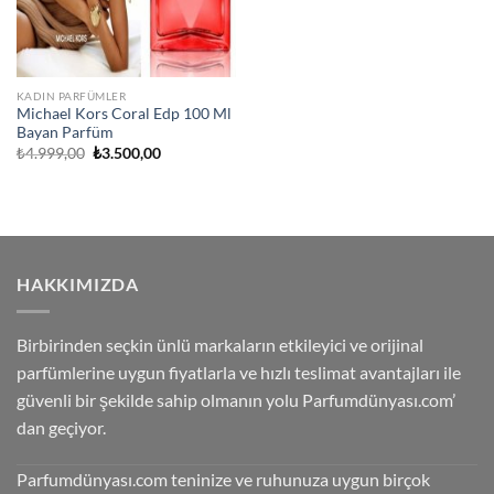
KADIN PARFÜMLER
Michael Kors Coral Edp 100 Ml
Bayan Parfüm
Orijinal
Şu
₺
4.999,00
₺
3.500,00
fiyat:
andaki
₺4.999,00.
fiyat:
₺3.500,00.
HAKKIMIZDA
Birbirinden seçkin ünlü markaların etkileyici ve orijinal
parfümlerine uygun fiyatlarla ve hızlı teslimat avantajları ile
güvenli bir şekilde sahip olmanın yolu Parfumdünyası.com’
dan geçiyor.
Parfumdünyası.com teninize ve ruhunuza uygun birçok