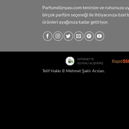
Parfumdünyası.com teninize ve ruhunuza u
birçok parfüm seçeneği ile ihtiyacınıza özel 
ürünleri ayağınıza kadar getiriyor.
Telif Hakkı ©
Mehmet Şakir Arslan
.