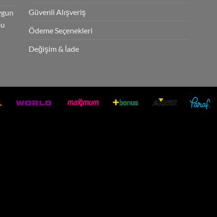
Güvenli Alışveriş
ygun
bu
Ödeme Seçenekleri
Değişim & İade