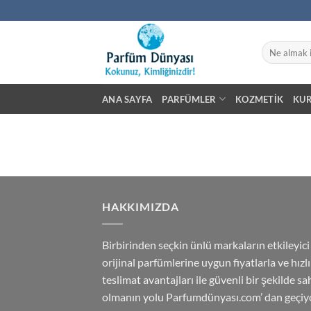
İçeriğe
atla
Ara:
ANA SAYFA
PARFÜMLER
KOZMETIK
KU
HAKKIMIZDA
Birbirinden seçkin ünlü markaların etkileyici
orijinal parfümlerine uygun fiyatlarla ve hızlı
teslimat avantajları ile güvenli bir şekilde sa
olmanın yolu Parfumdünyası.com’ dan geçiyo