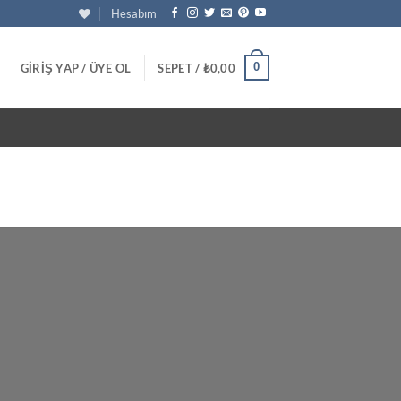
Hesabım
0
GIRIŞ YAP / ÜYE OL
SEPET /
₺
0,00