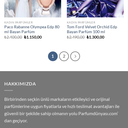
KADIN PARFÜMLER
KADIN PARFÜMLER
Paco Rabanne Olympea Edp 80
Tom Ford Velvet Orchid Edp
ml Bayan Parfüm
Bayan Parfüm 100 ml
Orijinal
Şu
Orijinal
Şu
₺
2.400,00
₺
1.150,00
₺
2.490,00
₺
1.300,00
fiyat:
andaki
fiyat:
andaki
₺2.400,00.
fiyat:
₺2.490,00.
fiyat:
₺1.150,00.
₺1.300,00.
1
2
HAKKIMIZDA
Birbirinden seçkin ünlü markaların etkileyici ve orijinal
parfümlerine uygun fiyatlarla ve hızlı teslimat avantajları ile
güvenli bir şekilde sahip olmanın yolu Parfumdünyası.com’
dan geçiyor.