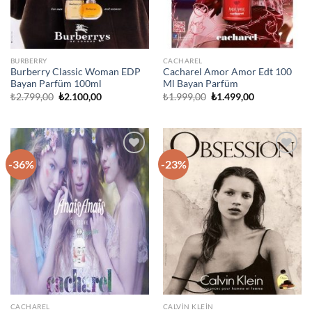
BURBERRY
CACHAREL
Burberry Classic Woman EDP
Cacharel Amor Amor Edt 100
Bayan Parfüm 100ml
Ml Bayan Parfüm
Orijinal
Şu
Orijinal
Şu
₺
2.799,00
₺
2.100,00
₺
1.999,00
₺
1.499,00
fiyat:
andaki
fiyat:
andaki
₺2.799,00.
fiyat:
₺1.999,00.
fiyat:
₺2.100,00.
₺1.499,00.
-36%
-23%
İstek
İstek
Listeme
Listeme
Ekle
Ekle
CACHAREL
CALVIN KLEIN