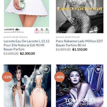
KADIN PARFÜMLER
KADIN PARFÜMLER
Lacoste Eau De Lacoste L.12.12
Paco Rabanne Lady Million EDT
Pour Elle Natural Edt 90 Ml
Bayan Parfüm 80 ml
Bayan Parfüm
Orijinal
Şu
₺
2.899,00
₺
1.150,00
fiyat:
andaki
Orijinal
Şu
₺
3.600,00
₺
2.300,00
₺2.899,00.
fiyat:
fiyat:
andaki
₺1.150,00.
₺3.600,00.
fiyat:
₺2.300,00.
-52%
-48%
İstek
İstek
Listeme
Listeme
Ekle
Ekle