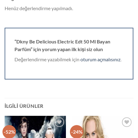
Henüz değerlendirme yapılmadı.
“Dkny Be Delicious Electric Edt 50 Ml Bayan
Parfüm” için yorum yapan ilk kişi siz olun
Değerlendirme yazabilmek için
oturum açmalısınız
.
İLGILI ÜRÜNLER
-52%
-24%
İstek
İstek
Listeme
Listeme