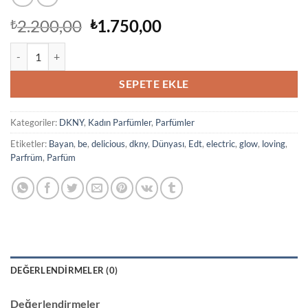
Orijinal
Şu
2.200,00
1.750,00
₺
₺
fiyat:
andaki
Dkny Be Delicious Electric Edt 50 Ml Bayan Parfüm adet
₺2.200,00.
fiyat:
₺1.750,00.
SEPETE EKLE
Kategoriler:
DKNY
,
Kadın Parfümler
,
Parfümler
Etiketler:
Bayan
,
be
,
delicious
,
dkny
,
Dünyası
,
Edt
,
electric
,
glow
,
loving
,
Parfrüm
,
Parfüm
DEĞERLENDIRMELER (0)
Değerlendirmeler