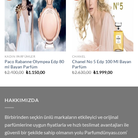
Ekle
Ekle
KADIN PARFÜMLER
CHANEL
Paco Rabanne Olympea Edp 80
Chanel No 5 Edp 100 Ml Bayan
ml Bayan Parfüm
Parfüm
Orijinal
Şu
Orijinal
Şu
₺
2.400,00
₺
1.150,00
₺
2.630,00
₺
1.999,00
fiyat:
andaki
fiyat:
andaki
₺2.400,00.
fiyat:
₺2.630,00.
fiyat:
₺1.150,00.
₺1.999,00.
HAKKIMIZDA
Birbirinden seçkin ünlü markaların etkileyici ve orijinal
parfümlerine uygun fiyatlarla ve hızlı teslimat avantajları ile
güvenli bir şekilde sahip olmanın yolu Parfumdünyası.com’