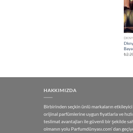
DKN
Dkny
Baya
₺
2.2
HAKKIMIZDA
Birbirinden seçkin ünlü markaların etkileyici
orijinal parfümlerine uygun fiyatlarla ve hızlı
teslimat avantajları ile güvenli bir şekilde sa
olmanın yolu Parfumdünyası.com’ dan geçiyo