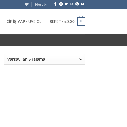
Hesabım
0
GIRIŞ YAP / ÜYE OL
SEPET /
₺
0,00