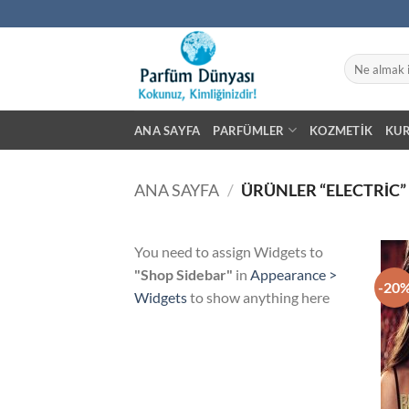
İçeriğe
atla
Ara:
ANA SAYFA
PARFÜMLER
KOZMETIK
KU
ANA SAYFA
/
ÜRÜNLER “ELECTRIC”
You need to assign Widgets to
"Shop Sidebar"
in
Appearance >
-20
Widgets
to show anything here