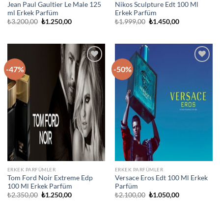
Jean Paul Gaultier Le Male 125
Nikos Sculpture Edt 100 Ml
ml Erkek Parfüm
Erkek Parfüm
Orijinal
Şu
Orijinal
Şu
₺
3.200,00
₺
1.250,00
₺
1.999,00
₺
1.450,00
fiyat:
andaki
fiyat:
andaki
₺3.200,00.
fiyat:
₺1.999,00.
fiyat:
₺1.250,00.
₺1.450,00.
-47%
-50%
İstek
İstek
Listeme
Listeme
Ekle
Ekle
ERKEK PARFÜMLER
ERKEK PARFÜMLER
Tom Ford Noir Extreme Edp
Versace Eros Edt 100 Ml Erkek
100 Ml Erkek Parfüm
Parfüm
Orijinal
Şu
Orijinal
Şu
₺
2.350,00
₺
1.250,00
₺
2.100,00
₺
1.050,00
fiyat:
andaki
fiyat:
andaki
₺2.350,00.
fiyat:
₺2.100,00.
fiyat:
₺1.250,00.
₺1.050,00.