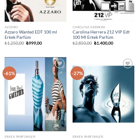
AZZARO
CAROLINA HERRERA
Azzaro Wanted EDT 100 ml
Carolina Herrera 212 VIP Edt
Erkek Parfüm
100 Ml Erkek Parfüm
Orijinal
Şu
Orijinal
Şu
₺
1.250,00
₺
999,00
₺
2.850,00
₺
1.400,00
fiyat:
andaki
fiyat:
andaki
₺1.250,00.
fiyat:
₺2.850,00.
fiyat:
₺999,00.
₺1.400,00.
-61%
-27%
İstek
İstek
Listeme
Listeme
Ekle
Ekle
ERKEK PARFÜMLER
ERKEK PARFÜMLER