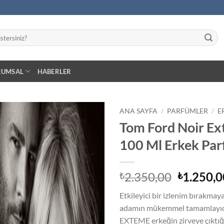
RUMSAL
HABERLER
ANA SAYFA
/
PARFÜMLER
/
E
Tom Ford Noir Ex
İstek
100 Ml Erkek Pa
Listeme
Ekle
Orijinal
2.350,00
1.250,0
₺
₺
fiyat:
Etkileyici bir izlenim bırakmaya
₺2.350,0
adamın mükemmel tamamlayıc
EXTEME erkeğin zirveye çıktığı