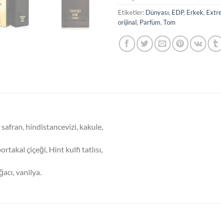
Etiketler:
Dünyası
,
EDP
,
Erkek
,
Extr
orijinal
,
Parfüm
,
Tom
 safran, hindistancevizi, kakule,
rtakal çiçeği, Hint kulfi tatlısı,
acı, vanilya.