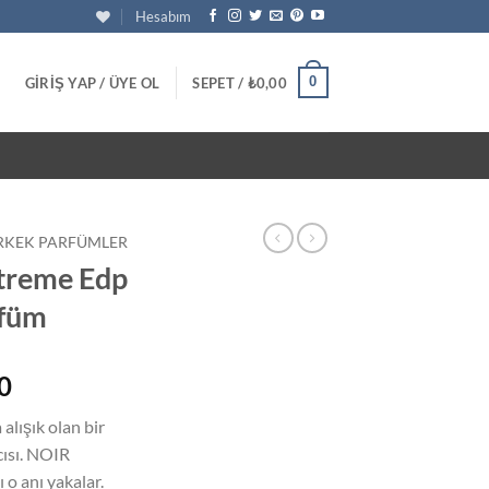
Hesabım
0
GIRIŞ YAP / ÜYE OL
SEPET /
₺
0,00
RKEK PARFÜMLER
treme Edp
rfüm
Şu
0
andaki
 alışık olan bir
0.
fiyat:
ısı. NOIR
₺1.250,00.
 o anı yakalar.