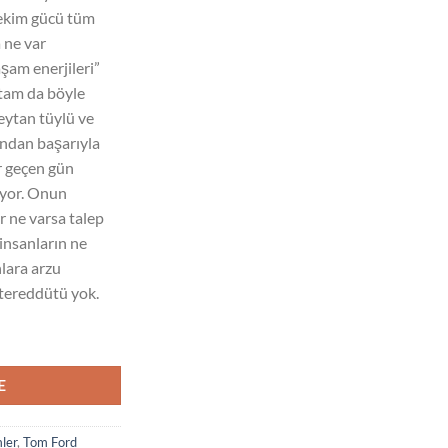
çekim gücü tüm
 ne var
şam enerjileri”
 tam da böyle
 şeytan tüylü ve
tından başarıyla
r geçen gün
iyor. Onun
r ne varsa talep
 insanların ne
nlara arzu
tereddütü yok.
Ml Erkek Parfüm adet
E
ler
,
Tom Ford