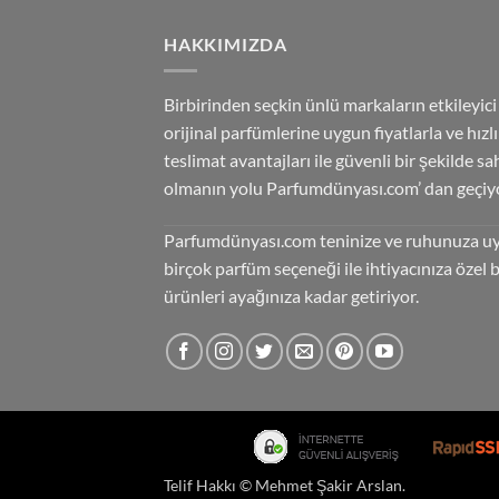
HAKKIMIZDA
Birbirinden seçkin ünlü markaların etkileyici
orijinal parfümlerine uygun fiyatlarla ve hızlı
teslimat avantajları ile güvenli bir şekilde sa
olmanın yolu Parfumdünyası.com’ dan geçiyo
Parfumdünyası.com teninize ve ruhunuza u
birçok parfüm seçeneği ile ihtiyacınıza özel 
ürünleri ayağınıza kadar getiriyor.
Telif Hakkı ©
Mehmet Şakir Arslan
.