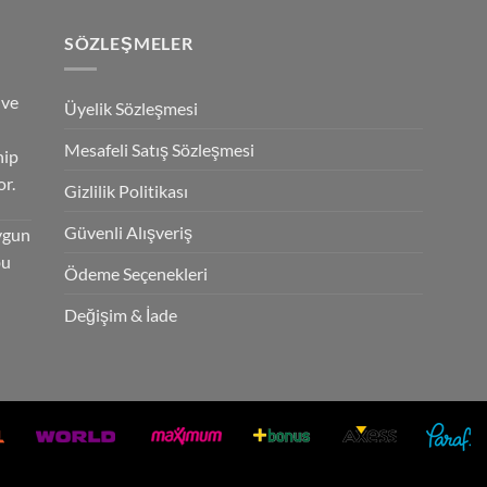
SÖZLEŞMELER
 ve
Üyelik Sözleşmesi
Mesafeli Satış Sözleşmesi
hip
r.
Gizlilik Politikası
Güvenli Alışveriş
ygun
bu
Ödeme Seçenekleri
Değişim & İade