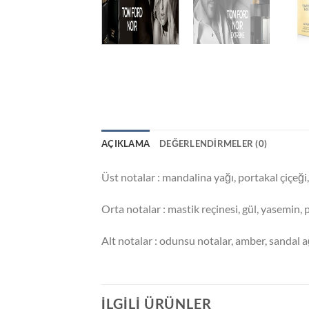
AÇIKLAMA
DEĞERLENDIRMELER (0)
Üst notalar : mandalina yağı, portakal çiçeği,
Orta notalar : mastik reçinesi, gül, yasemin, po
Alt notalar : odunsu notalar, amber, sandal ağ
İLGILI ÜRÜNLER