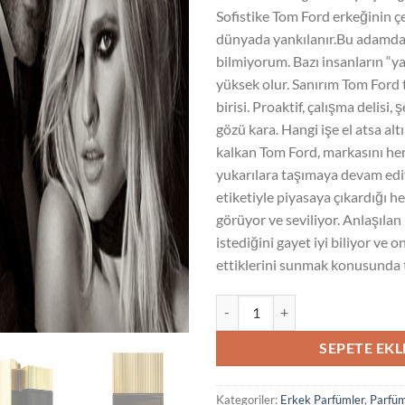
Sofistike Tom Ford erkeğinin 
dünyada yankılanır.Bu adamda
bilmiyorum. Bazı insanların “ya
yüksek olur. Sanırım Tom Ford
birisi. Proaktif, çalışma delisi,
gözü kara. Hangi işe el atsa al
kalkan Tom Ford, markasını he
yukarılara taşımaya devam ed
etiketiyle piyasaya çıkardığı he
görüyor ve seviliyor. Anlaşılan
istediğini gayet iyi biliyor ve o
ettiklerini sunmak konusunda 
Tom Ford Noir Extreme Edp 100 
SEPETE EKL
Kategoriler:
Erkek Parfümler
,
Parfüm