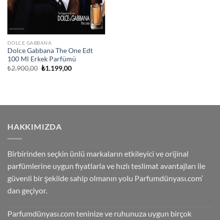
DOLCE GABBANA
Dolce Gabbana The One Edt
100 Ml Erkek Parfümü
Orijinal
Şu
₺
2.900,00
₺
1.199,00
fiyat:
andaki
₺2.900,00.
fiyat:
₺1.199,00.
HAKKIMIZDA
Birbirinden seçkin ünlü markaların etkileyici ve orijinal
parfümlerine uygun fiyatlarla ve hızlı teslimat avantajları ile
güvenli bir şekilde sahip olmanın yolu Parfumdünyası.com’
dan geçiyor.
Parfumdünyası.com teninize ve ruhunuza uygun birçok