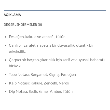
AÇIKLAMA
DEĞERLENDIRMELER (0)
Fesleğen, kakule ve zencefil, tütün.
Canlı bir zarafet, riayetsiz bir duyusallık, otantik bir
erkeksilik.
Çarpıcı bir baştan çıkarıcılık için zarif ve duyusal, baharatlı
bir koku.
Tepe Notası: Bergamot, Kişniş, Fesleğen
Kalp Notası: Kakule, Zencefil, Neroli
Dip Notası: Sedir, Esmer Amber, Tütün