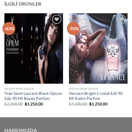
İLGILI ÜRÜNLER
-43%
-70%
İstek
İstek
Listeme
Listeme
Ekle
Ekle
KADIN PARFÜMLER
KADIN PARFÜMLER
Yves Saint Laurent Black Opium
Versace Bright Crystal Edt 90
Edp 90 Ml Bayan Parfüm
Ml Kadın Parfüm
Orijinal
Şu
Orijinal
Şu
₺
2.200,00
₺
1.250,00
₺
4.200,00
₺
1.250,00
fiyat:
andaki
fiyat:
andaki
₺2.200,00.
fiyat:
₺4.200,00.
fiyat:
₺1.250,00.
₺1.250,00.
HAKKIMIZDA