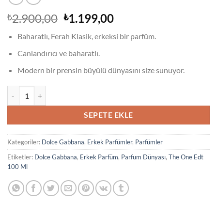
Orijinal
Şu
2.900,00
1.199,00
₺
₺
fiyat:
andaki
Baharatlı, Ferah Klasik, erkeksi bir parfüm.
₺2.900,00.
fiyat:
₺1.199,00.
Canlandırıcı ve baharatlı.
Modern bir prensin büyülü dünyasını size sunuyor.
Dolce Gabbana The One Edt 100 Ml Erkek Parfümü adet
SEPETE EKLE
Kategoriler:
Dolce Gabbana
,
Erkek Parfümler
,
Parfümler
Etiketler:
Dolce Gabbana
,
Erkek Parfüm
,
Parfum Dünyası
,
The One Edt
100 Ml