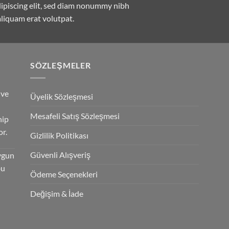
dipiscing elit, sed diam nonummy nibh
liquam erat volutpat.
SÖZLEŞMELER
 ve
Üyelik Sözleşmesi
Mesafeli Satış Sözleşmesi
hip
r.
Gizlilik Politikası
Güvenli Alışveriş
ygun
bu
Ödeme Seçenekleri
Değişim & İade