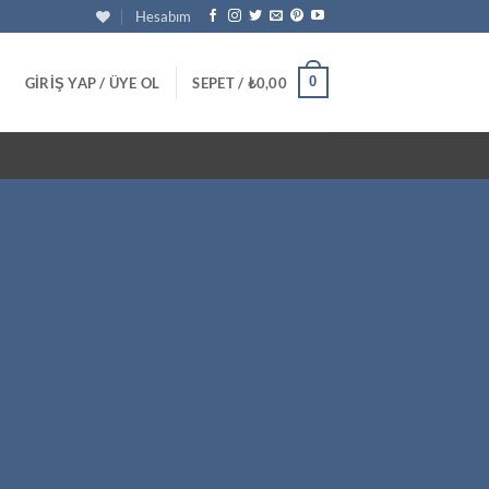
Hesabım
0
GIRIŞ YAP / ÜYE OL
SEPET /
₺
0,00