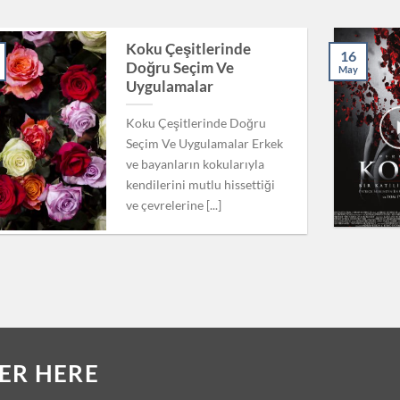
Koku Çeşitlerinde
16
Doğru Seçim Ve
May
Uygulamalar
Koku Çeşitlerinde Doğru
Seçim Ve Uygulamalar Erkek
ve bayanların kokularıyla
kendilerini mutlu hissettiği
ve çevrelerine [...]
ER HERE